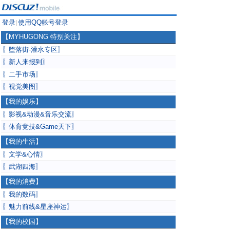
登录
使用QQ帐号登录
|
【MYHUGONG 特别关注】
〖堕落街-灌水专区〗
〖新人来报到〗
〖二手市场〗
〖视觉美图〗
【我的娱乐】
〖影视&动漫&音乐交流〗
〖体育竞技&Game天下〗
【我的生活】
〖文学&心情〗
〖武湖四海〗
【我的消费】
〖我的数码〗
〖魅力前线&星座神运〗
【我的校园】