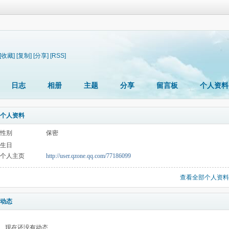
[收藏]
[复制]
[分享]
[RSS]
日志
相册
主题
分享
留言板
个人资料
个人资料
性别
保密
生日
个人主页
http://user.qzone.qq.com/77186099
查看全部个人资料
动态
现在还没有动态