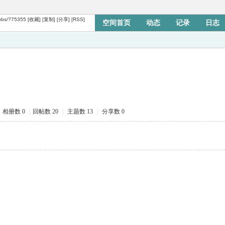
bbs/?75355
[收藏]
[复制]
[分享]
[RSS]
空间首页
动态
记录
日志
个人资料
相册数 0
|
回帖数 20
|
主题数 13
|
分享数 0