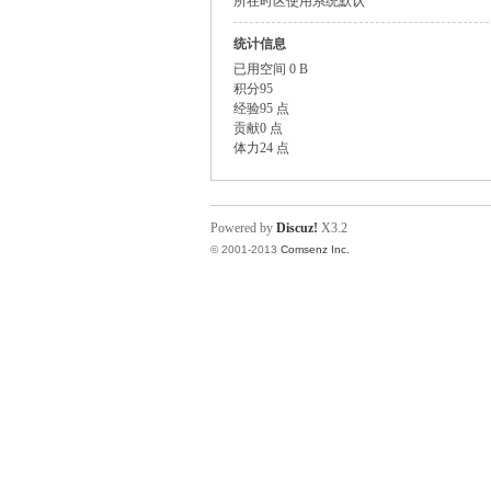
所在时区
使用系统默认
统计信息
已用空间
0 B
积分
95
经验
95 点
贡献
0 点
体力
24 点
Powered by
Discuz!
X3.2
© 2001-2013
Comsenz Inc.