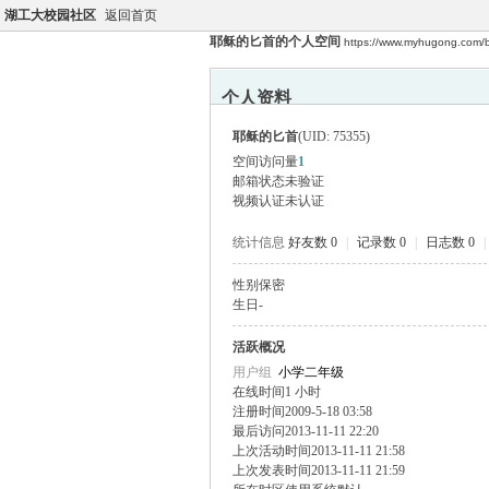
湖工大校园社区
返回首页
耶稣的匕首的个人空间
https://www.myhugong.com/
个人资料
耶稣的匕首
(UID: 75355)
空间访问量
1
邮箱状态
未验证
视频认证
未认证
统计信息
好友数 0
|
记录数 0
|
日志数 0
|
性别
保密
生日
-
活跃概况
用户组
小学二年级
在线时间
1 小时
注册时间
2009-5-18 03:58
最后访问
2013-11-11 22:20
上次活动时间
2013-11-11 21:58
上次发表时间
2013-11-11 21:59