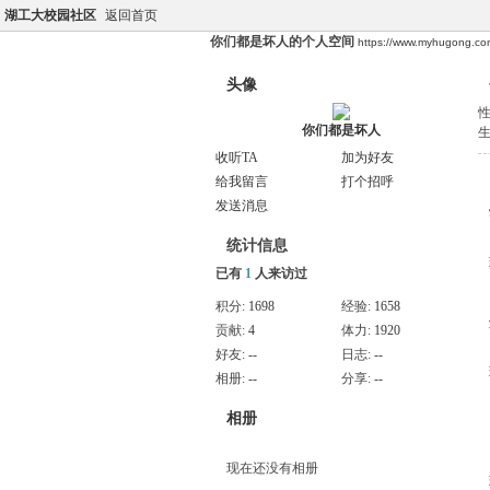
湖工大校园社区
返回首页
你们都是坏人的个人空间
https://www.myhugong.c
头像
你们都是坏人
收听TA
加为好友
给我留言
打个招呼
发送消息
统计信息
已有
1
人来访过
积分:
1698
经验:
1658
贡献:
4
体力:
1920
好友:
--
日志:
--
相册:
--
分享:
--
相册
现在还没有相册