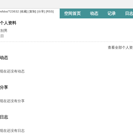
om/bbs/?23632
[收藏]
[复制]
[分享]
[RSS]
空间首页
动态
记录
日
个人资料
留言板
个人资料
性别
男
生日
查看全部个人资
动态
现在还没有动态
分享
现在还没有分享
日志
现在还没有日志