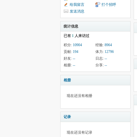
给我留言
打个招呼
发送消息
统计信息
已有
1
人来访过
积分:
10904
经验:
8964
贡献:
194
体力:
12796
好友:
--
日志:
--
相册:
--
分享:
--
相册
现在还没有相册
记录
现在还没有记录