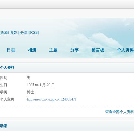
[收藏]
[复制]
[分享]
[RSS]
日志
相册
主题
分享
留言板
个人资料
个人资料
性别
男
生日
1985 年 1 月 29 日
学历
博士
个人主页
http://user.qzone.qq.com/24805471
查看全部个人资料
动态