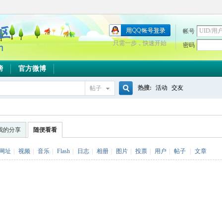
帐号
只需一步，快速开始
密码
榜
官方微博
热搜:
活动
交友
帖子
搜
我的分享
随便看看
索
网址
|
视频
|
音乐
|
Flash
|
日志
|
相册
|
图片
|
投票
|
用户
|
帖子
|
文章