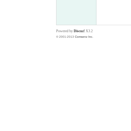
工
Powered by
Discuz!
X3.2
© 2001-2013
Comsenz Inc.
大