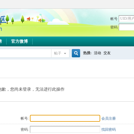
帐号
密码
榜
官方微博
热搜:
活动
交友
帖子
搜
索
抱歉，您尚未登录，无法进行此操作
帐号:
会员注册
密码:
找回密码