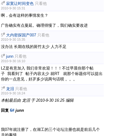
#
4
寂寞让时间变色
只看他
2010-9-30 15:31
啊，会有这样的事情发生？
广告确实有点曼延。确理得慢了，我们确实要改进
#
5
大内密探国产007
只看他
2010-9-30 15:35
没办法 长期在线的斑竹太少 人力不足
#
6
junn
只看他
2010-9-30 16:10
LZ是有意加入 我们非常欢迎！！！不过早晨你那个帖
子 我看到了 帖子内容太少 就RT 就那个标题你可以提出
你的一点意见，好歹多少说两句话呗 。。。
#
7
龙泪
只看他
2010-9-30 16:24
本帖最后由 龙泪 于 2010-9-30 16:25 编辑
回复
6#
junn
我07年就注册了，在湖工的三个论坛注册也就是前后几个
月的事情