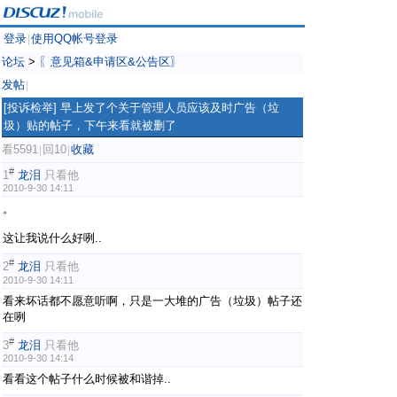
登录
使用QQ帐号登录
|
论坛
>
〖意见箱&申请区&公告区〗
发帖
|
[投诉检举]
早上发了个关于管理人员应该及时广告（垃
圾）贴的帖子，下午来看就被删了
看5591
回10
收藏
|
|
#
1
龙泪
只看他
2010-9-30 14:11
。
这让我说什么好咧..
#
2
龙泪
只看他
2010-9-30 14:11
看来坏话都不愿意听啊，只是一大堆的广告（垃圾）帖子还
在咧
#
3
龙泪
只看他
2010-9-30 14:14
看看这个帖子什么时候被和谐掉..