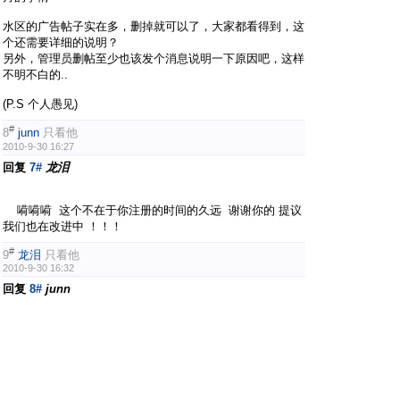
水区的广告帖子实在多，删掉就可以了，大家都看得到，这
个还需要详细的说明？
另外，管理员删帖至少也该发个消息说明一下原因吧，这样
不明不白的..
(P.S 个人愚见)
#
8
junn
只看他
2010-9-30 16:27
回复
7#
龙泪
嗬嗬嗬 这个不在于你注册的时间的久远 谢谢你的 提议
我们也在改进中 ！！！
#
9
龙泪
只看他
2010-9-30 16:32
回复
8#
junn
其实我的想法也很简单，大家都是湖工的人，又不涉及利益
（至少我没参与也不知情），做好论坛就可以了
一个论坛需要广大会员参与的同时，肯定需要有部分负责任
的管理人员在背后默默的付出的.