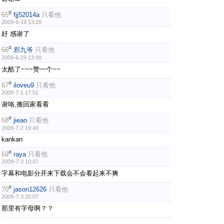
#
65
fjj52014a
只看他
2009-6-19 13:28
好 感谢了
#
66
邪九爷
只看他
2009-6-29 13:48
太酷了~~~赞一个~~
#
67
iloveu9
只看他
2009-7-1 17:51
谢咯,搬回家看看
#
68
jieao
只看他
2009-7-2 19:49
kankan
#
69
raya
只看他
2009-7-3 10:07
字幕和电影分开来下载会不会看起来不爽
#
70
jason12626
只看他
2009-7-3 20:07
那里有字母啊？？
#