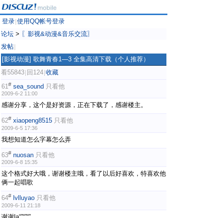
登录
使用QQ帐号登录
|
论坛
>
〖影视&动漫&音乐交流〗
发帖
|
[影视动漫]
歌舞青春1—3 全集高清下载（个人推荐）
看55843
回124
收藏
|
|
#
61
sea_sound
只看他
2009-6-2 11:00
感谢分享，这个是好资源，正在下载了，感谢楼主。
#
62
xiaopeng8515
只看他
2009-6-5 17:36
我想知道怎么字幕怎么弄
#
63
nuosan
只看他
2009-6-8 15:35
这个格式好大哦，谢谢楼主哦，看了以后好喜欢，特喜欢他
俩一起唱歌
#
64
lvlluyao
只看他
2009-6-11 21:18
谢谢la“”“”“”