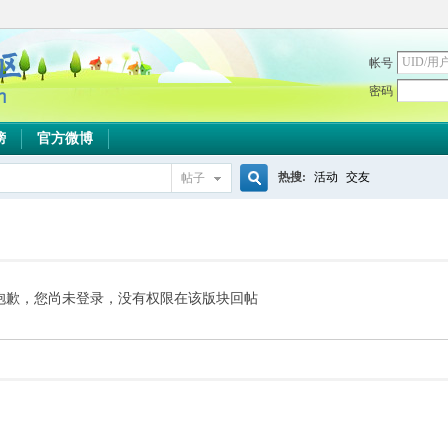
帐号
密码
榜
官方微博
热搜:
活动
交友
帖子
搜
索
抱歉，您尚未登录，没有权限在该版块回帖