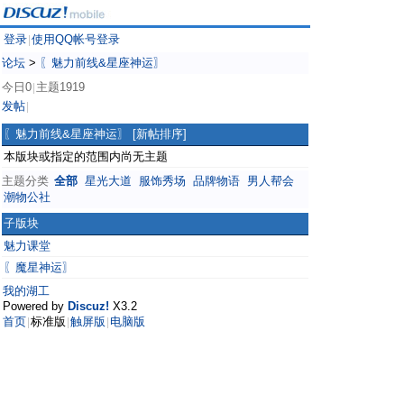
登录
使用QQ帐号登录
|
论坛
>
〖魅力前线&星座神运〗
今日0
主题1919
|
发帖
|
〖魅力前线&星座神运〗
[新帖排序]
本版块或指定的范围内尚无主题
主题分类
全部
星光大道
服饰秀场
品牌物语
男人帮会
潮物公社
子版块
魅力课堂
〖魔星神运〗
我的湖工
Powered by
Discuz!
X3.2
首页
标准版
触屏版
电脑版
|
|
|