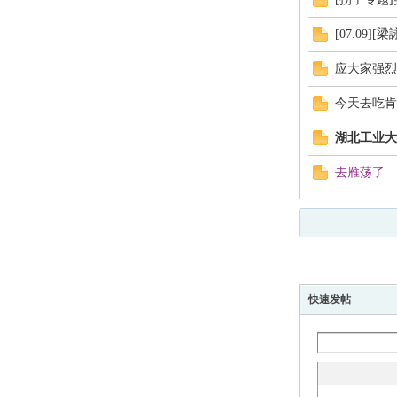
[07.09][
应大家强烈
今天去吃肯
湖北工业大
区
去雁荡了
快速发帖