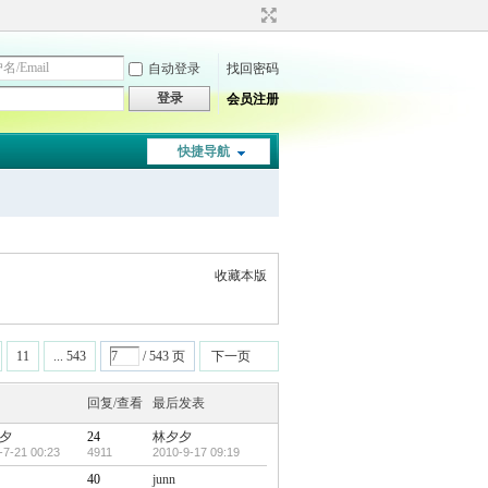
自动登录
找回密码
登录
会员注册
快捷导航
收藏本版
11
... 543
/ 543 页
下一页
回复/查看
最后发表
夕
24
林夕夕
-7-21 00:23
4911
2010-9-17 09:19
40
junn