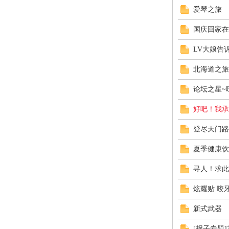
校
爱琴之旅
国庆回家在
LV大娘告
北海道之旅
论坛之星~
园
好吧！我承
登尽天门路
夏季健康饮
寻人！求此
炫耀贴 咬
社
新式武器
[拐子专题