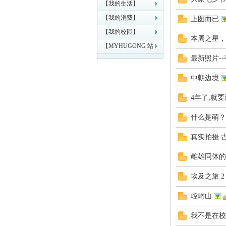
【我的生活】
【我的消费】
上图而已
工
【我的校园】
本周之星，
【MYHUGONG 站
最新照片-
务管理】
中朝边境
4年了,就
什么是萌？
大
真实拍摄 
雌雄同体的L
埃及之旅 2 (
崆峒山
我不是在校