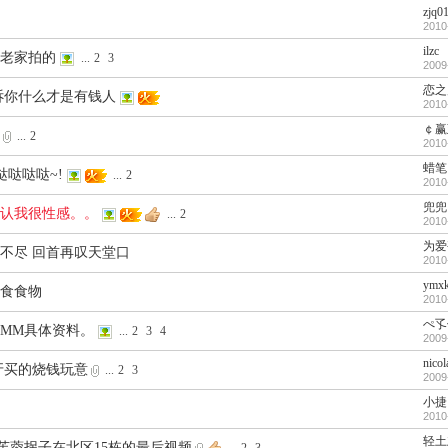
zjq0
2010
ilzc
老家拍的
...
2
3
2009
恋之
诉你什么才是有钱人
2010
￠赢
...
2
2010
蜡笔
哒哒哒哒~!
...
2
2010
兜兜
认我很性感。。
...
2
2010
为爱
不尽 回首再叹天堂口
2010
ymxk
食食物
2010
ぺ孓
MM具体资料。
...
2
3
4
2009
nico
牙买的烧钱玩意
...
2
3
2009
小捷
2010
轻土
]芙蓉拐子在北区15栋的最后视频