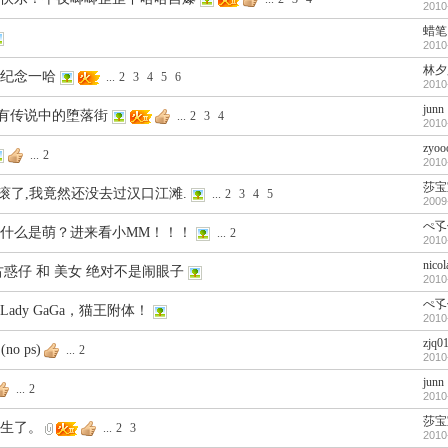
2010
蜡笔
2010
林夕
纪念一哈
...
2
3
4
5
6
2010
junn
-有传说中的堕落街
...
2
3
4
2010
zyoo
...
2
2010
莎宝
要滚了,我竟然还没去过汉口江滩.
...
2
3
4
5
2009
ぺ孓
什么是萌？进来看小MM！！！
...
2
2010
nico
古惑仔 和 美女 绝对不是闹眼子
2010
ぺ孓
ady GaGa，猫王附体！
2010
zjq0
no ps)
...
2
2010
junn
...
2
2010
莎宝
生了。
...
2
3
2010