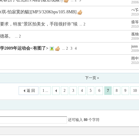
...
2
3
2006
ぺ孓
梁詠琪-怕寂寞的貓][MP3/320Kbps/105.8MB]
2010
亟等
要求，特发“景区拍美女，手段很奸诈”续
...
2
2010
孤独
德基。
...
2
2009
junn
学2009年运动会<有图了>
...
2
3
4
2009
雨中
2010
下一页 »
返 回
1 ...
2
3
4
5
6
7
8
9
10
还可输入
80
个字符