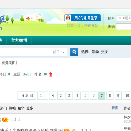
帐号
只需一步，快速开始
密码
榜
官方微博
热搜:
活动
交友
帖子
搜
〖视觉美图〗
今日:
0
|
主题:
16261
|
排名:
30
索
返 回
1 ...
2
3
4
5
6
7
8
9
10
新窗
热门
热帖
精华
更多
作者
林夕
...
2
3
2010
兜兜
快乐！半夜唧唧歪歪下哈哈自爆
...
2
3
4