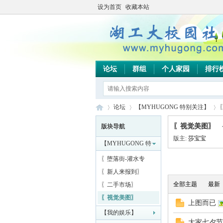
设为首页
收藏本站
论坛
群组
个人家园
排行
论坛
【MYHUGONG 特别关注】
〖视觉美图〗
版块导航
版主:
莎宝宝
【MYHUGONG 特
湖
»
›
›
别关注】
〖堕落街-灌水专
区〗
〖新人来报到〗
全部主题
最新
〖二手市场〗
〖视觉美图〗
上图而已
【我的娱乐】
大家七夕节